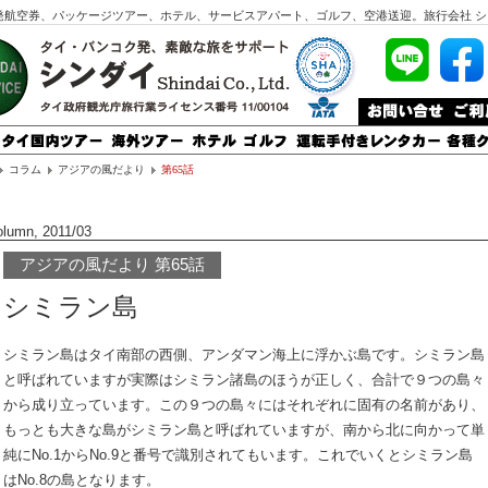
発航空券、パッケージツアー、ホテル、サービスアパート、ゴルフ、空港送迎。旅行会社 シ
コラム
アジアの風だより
第65話
lumn, 2011/03
アジアの風だより 第65話
シミラン島
シミラン島はタイ南部の西側、アンダマン海上に浮かぶ島です。シミラン島
と呼ばれていますが実際はシミラン諸島のほうが正しく、合計で９つの島々
から成り立っています。この９つの島々にはそれぞれに固有の名前があり、
もっとも大きな島がシミラン島と呼ばれていますが、南から北に向かって単
純にNo.1からNo.9と番号で識別されてもいます。これでいくとシミラン島
はNo.8の島となります。