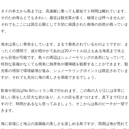
タイの本土から島までは、高速艇に乗っても最短で１時間は離れています。
そのため海もとてもきれい。最近は観光客が多く、秘境とは呼べませんが、
それでもここには国立公園として大切に保護された南海の自然が残っていま
す。
海水は美しい青色をしています。まるで着色されているかのようですが、ま
ったくの透明で、波が穏やかであれば20メートル以上もある海底まで水上
から目視が可能です。島々の周辺はシュノーケリングの名所になっていて、
特別な装備がなくても簡単に熱帯魚や珊瑚礁を観察することができます。観
光客の増加で環境破壊が進み、シュノーケリングポイントは限定されていま
すが、それでも充分に海の美しさを堪能できるでしょう。
飲食や宿泊はNo.8のシミラン島で行われます。この島の入り江には非常に
珍しい形をした巨大な岩があり、人々の目を惹きつけます。真下まで行けま
すので、時間があるなら登ってみましょう。そこからは島のビーチが一望で
きます。
海に岩場にと地上の楽園級の美しさを楽しめる島ですが、雨期は海が荒れて