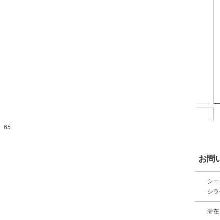
65
お問
シー
シラ
滞在