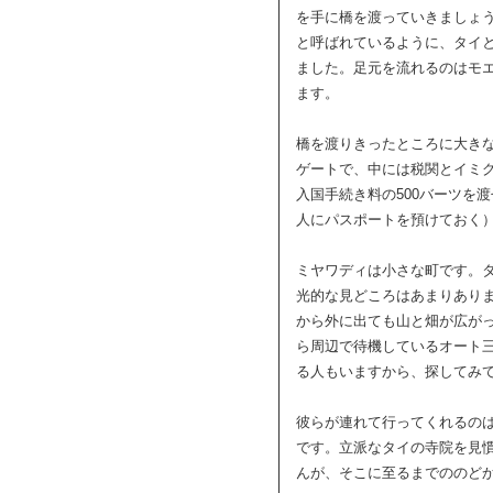
を手に橋を渡っていきましょ
と呼ばれているように、タイ
ました。足元を流れるのはモ
ます。
橋を渡りきったところに大き
ゲートで、中には税関とイミ
入国手続き料の500バーツを
人にパスポートを預けておく
ミヤワディは小さな町です。
光的な見どころはあまりあり
から外に出ても山と畑が広が
ら周辺で待機しているオート
る人もいますから、探してみ
彼らが連れて行ってくれるの
です。立派なタイの寺院を見
んが、そこに至るまでののど