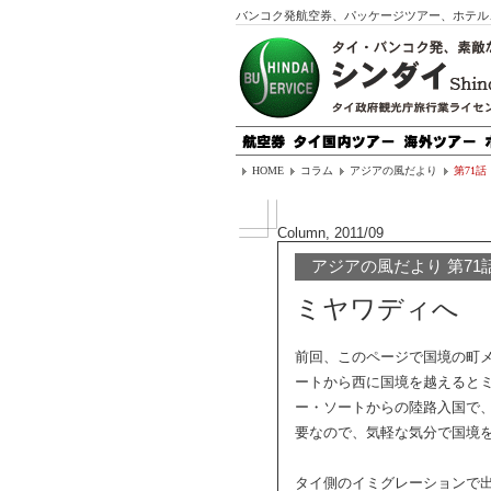
バンコク発航空券、パッケージツアー、ホテル
HOME
コラム
アジアの風だより
第71話
Column, 2011/09
アジアの風だより 第71
ミヤワディへ
前回、このページで国境の町
ートから西に国境を越えると
ー・ソートからの陸路入国で
要なので、気軽な気分で国境
タイ側のイミグレーションで