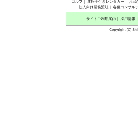
ゴルフ
｜
運転手付きレンタカー
｜
お出
法人向け業務渡航
｜
各種コンサル
サイトご利用案内
｜
採用情報
Copyright (C) Shi