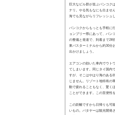
巨大なビル群が並ぶバンコク
ナリ。やる気もなにも出ませ
海でも見ながらリフレッシュ
バンコクからもっとも手軽に
ョンブリー県にあって、バンコ
の整備と発達で、到着まで2
東バスターミナルから約30分
出かけましょう。
エアコンの効いた車内でウト
てしまいます。同じタイ国内
すが、そこはやはり海のある
じません。リゾート地特有の
動で疲れることもなく、驚く
ことができます。この至便性
この距離ですから日帰りも可
いもの。パタヤーは観光開発