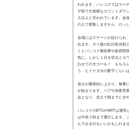
われます。バンコクではラー
ザ前で大規模なカウントダウ
人以上と言われています。会
の人で密集しますから、けっ
会場にはステージが設けられ
めます。タイ版の紅白歌合戦
くとバンコク都知事や政府関
気に。しかし１分を切るとカ
わせての大コール！ もちろ
う、ヒトケタ台の数字くらい
花火が爆発的に上がり、無事
が始まります。パブや深夜営
会となり、全土で朝までにぎ
バンコクのBTSやMRTは通
は午前２時まで運行します。
んでみるのもいいかもしれま