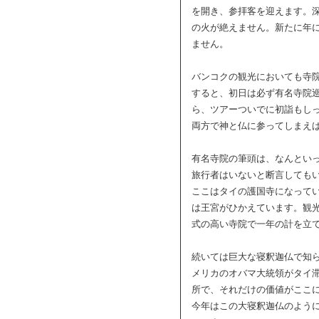
を開き、参拝客を迎えます。
の火が絶えません。新たに年
ません。
バンコクの観光においても寺
すると、初日は必ず有名寺院
ら、ツアーついでに初詣もし
両方で神と仏に参ってしまえ
有名寺院の筆頭は、なんとい
旅行者はいないと断言しても
ここはタイの護国寺になって
は王宮がひかえています。観
式の高い寺院で一年の計を立
続いては巨大な寝釈迦仏で知
メリカのオバマ大統領がタイ
所で、それだけの価値がここ
今年はこの大寝釈迦仏のよう