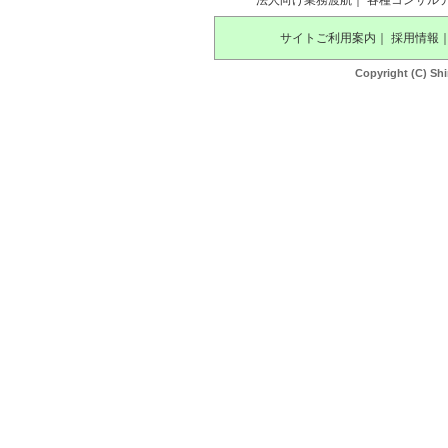
法人向け業務渡航
｜
各種コンサル
サイトご利用案内
｜
採用情報
Copyright (C) Shi