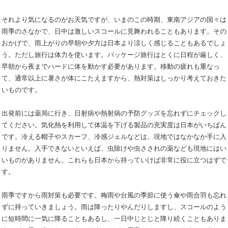
それより気になるのがお天気ですが、いまのこの時期、東南アジアの国々は
雨季のさなかで、日中は激しいスコールに見舞われることもあります。その
おかげで、雨上がりの早朝や夕方は日本より涼しく感じることもあるでしょ
う。ただし旅行は体力を使います。パッケージ旅行はとくに日程が厳しく、
早朝から夜までハードに体を動かす必要があります。移動の疲れも重なっ
て、通常以上に暑さが体にこたえますから、熱対策はしっかり考えておきた
いものです。
出発前には薬局に行き、日射病や熱射病の予防グッズを忘れずにチェックし
てください。気化熱を利用して体温を下げる製品の充実度は日本がいちばん
です。冷える帽子やスカーフ、冷感ジェルなどは、現地ではなかなか手に入
りません。入手できないといえば、虫除けや虫さされの薬なども現地にはい
いものがありません。これらも日本から持っていけば非常に役に立つはずで
す。
雨季ですから雨対策も必要です。梅雨や台風の季節に使う傘や雨合羽も忘れ
ずに持っていきましょう。雨は降ったりやんだりしますし、スコールのよう
に短時間に一気に降ることもあるし、一日中じとじと降り続くこともありま