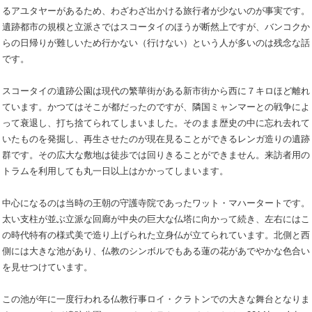
るアユタヤーがあるため、わざわざ出かける旅行者が少ないのが事実です。
遺跡都市の規模と立派さではスコータイのほうが断然上ですが、バンコクか
らの日帰りが難しいため行かない（行けない）という人が多いのは残念な話
です。
スコータイの遺跡公園は現代の繁華街がある新市街から西に７キロほど離れ
ています。かつてはそこが都だったのですが、隣国ミャンマーとの戦争によ
って衰退し、打ち捨てられてしまいました。そのまま歴史の中に忘れ去れて
いたものを発掘し、再生させたのが現在見ることができるレンガ造りの遺跡
群です。その広大な敷地は徒歩では回りきることができません。来訪者用の
トラムを利用しても丸一日以上はかかってしまいます。
中心になるのは当時の王朝の守護寺院であったワット・マハータートです。
太い支柱が並ぶ立派な回廊が中央の巨大な仏塔に向かって続き、左右にはこ
の時代特有の様式美で造り上げられた立身仏が立てられています。北側と西
側には大きな池があり、仏教のシンボルでもある蓮の花があでやかな色合い
を見せつけています。
この池が年に一度行われる仏教行事ロイ・クラトンでの大きな舞台となりま