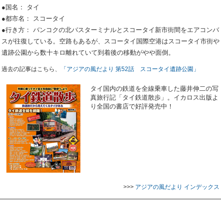
●国名： タイ
●都市名： スコータイ
●行き方： バンコクの北バスターミナルとスコータイ新市街間をエアコンバ
スが往復している。空路もあるが、スコータイ国際空港はスコータイ市街や
遺跡公園から数十キロ離れていて到着後の移動がやや面倒。
過去の記事はこちら、
「アジアの風だより 第52話 スコータイ遺跡公園」
タイ国内の鉄道を全線乗車した藤井伸二の写
真旅行記「タイ鉄道散歩」。イカロス出版よ
り全国の書店で好評発売中！
>>>
アジアの風だより インデックス