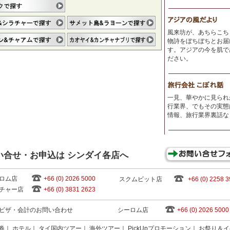
風来坊が、あちらこち
物詩をぼちぼちとお届
す。アジアの今を肌で
ださい。
一見、華やかに見られ
行業界、でもその実態
情報、旅行業界裏話な
い合せ・お申込は シンダイ各店へ
ロム店
+66 (0) 2026 5000
スクムビット店
+66 (0) 2258 
チャー店
+66 (0) 3831 2623
ビザ・会計のお問い合わせ
シーロム店
+66 (0) 2026 5000
券
｜
ホテル
｜
タイ国内ツアー
｜
海外ツアー
｜
PickUpプロモーション
｜
お祭り＆イ