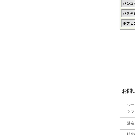
お問
シー
シラ
滞在
航空