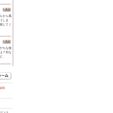
らから風
けしま
感じてく
がちな旅
は？旬な
ど。
3920
ベント