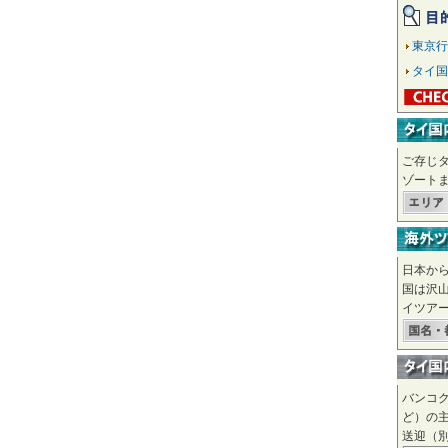
東京行
タイ国
ご存じ
ゾート
日本か
国は沢
イツア
バンコ
ど）の
送迎（