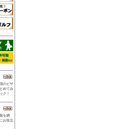
国のビザ
とめてみ
ック！
報を網
にお役立