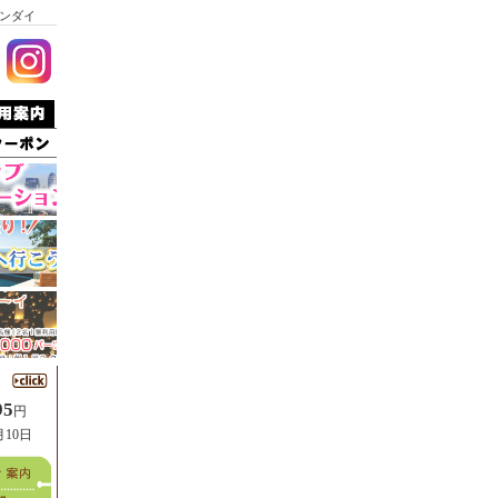
ンダイ
95
円
月10日