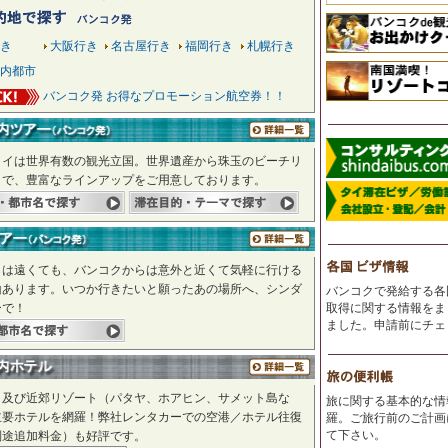
き
大阪行き
名古屋行き
福岡行き
札幌行き
内都市
バンコク発 お得なプロモーション航空券！！
タイは世界有数の観光立国。世界遺産から珠玉のビーチリ
まで、豊富なラインアップをご用意しております。
らは遠くても、バンコクからは意外と近くて気軽に行ける
山あります。いつか行きたいと願ったあの場所へ、シンダ
バンコクで発給する各
ーで！
取得に関する情報をま
ました。申請前にチェ
ク及び近郊リゾート（パタヤ、ホアヒン、サメット島な
旅に関する基本的な情
主要ホテルを網羅！弊社レンタカーでの空港／ホテル往復
羅。ご旅行前のご計画
て下さい。
別途追加料金）も好評です。